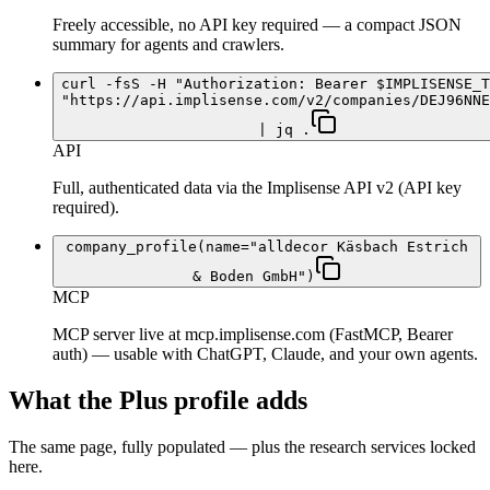
Freely accessible, no API key required — a compact JSON
summary for agents and crawlers.
curl -fsS -H "Authorization: Bearer $IMPLISENSE_T
"https://api.implisense.com/v2/companies/DEJ96NNE
| jq .
API
Full, authenticated data via the Implisense API v2 (API key
required).
company_profile(name="alldecor Käsbach Estrich
& Boden GmbH")
MCP
MCP server live at mcp.implisense.com (FastMCP, Bearer
auth) — usable with ChatGPT, Claude, and your own agents.
What the Plus profile adds
The same page, fully populated — plus the research services locked
here.