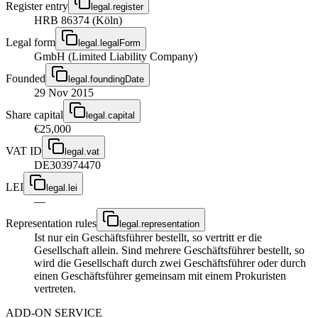
Register entry
legal.register
HRB 86374 (Köln)
Legal form
legal.legalForm
GmbH (Limited Liability Company)
Founded
legal.foundingDate
29 Nov 2015
Share capital
legal.capital
€25,000
VAT ID
legal.vat
DE303974470
LEI
legal.lei
—
Representation rules
legal.representation
Ist nur ein Geschäftsführer bestellt, so vertritt er die
Gesellschaft allein. Sind mehrere Geschäftsführer bestellt, so
wird die Gesellschaft durch zwei Geschäftsführer oder durch
einen Geschäftsführer gemeinsam mit einem Prokuristen
vertreten.
ADD-ON SERVICE