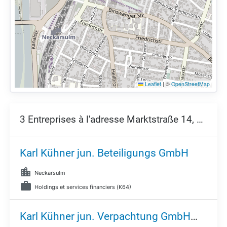
Leaflet
|
©
OpenStreetMap
3 Entreprises à l'adresse Marktstraße 14,
74172
Karl Kühner jun. Beteiligungs GmbH
Neckarsulm
Holdings et services financiers (K64)
Karl Kühner jun. Verpachtung GmbH & Co. KG