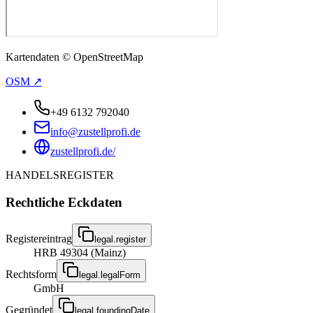
Kartendaten © OpenStreetMap
OSM ↗
+49 6132 792040
info@zustellprofi.de
zustellprofi.de/
HANDELSREGISTER
Rechtliche Eckdaten
Registereintrag
legal.register
HRB 49304 (Mainz)
Rechtsform
legal.legalForm
GmbH
Gegründet
legal.foundingDate