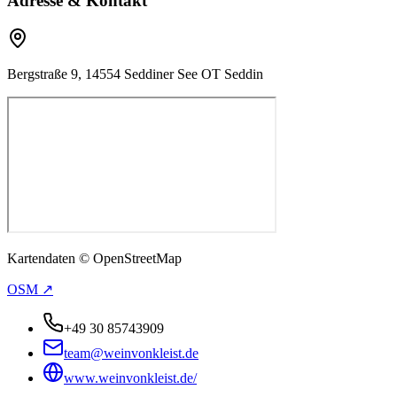
Adresse & Kontakt
Bergstraße 9, 14554 Seddiner See OT Seddin
Kartendaten © OpenStreetMap
OSM ↗
+49 30 85743909
team@weinvonkleist.de
www.weinvonkleist.de/