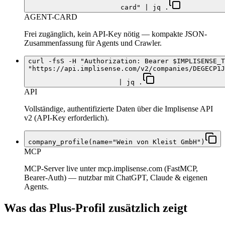
card" | jq .
AGENT-CARD
Frei zugänglich, kein API-Key nötig — kompakte JSON-
Zusammenfassung für Agents und Crawler.
curl -fsS -H "Authorization: Bearer $IMPLISENSE_T
"https://api.implisense.com/v2/companies/DEGECP1J
| jq .
API
Vollständige, authentifizierte Daten über die Implisense API
v2 (API-Key erforderlich).
company_profile(name="Wein von Kleist GmbH")
MCP
MCP-Server live unter mcp.implisense.com (FastMCP,
Bearer-Auth) — nutzbar mit ChatGPT, Claude & eigenen
Agents.
Was das Plus-Profil zusätzlich zeigt