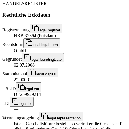
HANDELSREGISTER
Rechtliche Eckdaten
Registereintrag
legal.register
HRB 32394 (Potsdam)
Rechtsform
legal.legalForm
GmbH
Gegründet
legal.foundingDate
02.07.2008
Stammkapital
legal.capital
25.000 €
USt-ID
legal.vat
DE259929214
LEI
legal.lei
—
Vertretungsregelung
legal.representation
Ist ein Geschäftsführer bestellt, so vertritt er die Gesellschaft
allein. Sind mehrere Geschäftsführer bestellt, wird die