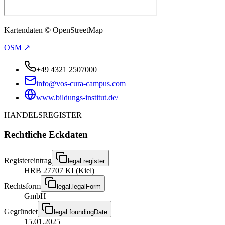
Kartendaten © OpenStreetMap
OSM ↗
+49 4321 2507000
info@vos-cura-campus.com
www.bildungs-institut.de/
HANDELSREGISTER
Rechtliche Eckdaten
Registereintrag
legal.register
HRB 27707 KI (Kiel)
Rechtsform
legal.legalForm
GmbH
Gegründet
legal.foundingDate
15.01.2025