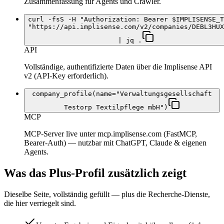
Zusammenfassung für Agents und Crawler.
curl -fsS -H "Authorization: Bearer $IMPLISENSE_T
"https://api.implisense.com/v2/companies/DEBL3HUX
| jq .
API
Vollständige, authentifizierte Daten über die Implisense API
v2 (API-Key erforderlich).
company_profile(name="Verwaltungsgesellschaft
Testorp Textilpflege mbH")
MCP
MCP-Server live unter mcp.implisense.com (FastMCP,
Bearer-Auth) — nutzbar mit ChatGPT, Claude & eigenen
Agents.
Was das Plus-Profil zusätzlich zeigt
Dieselbe Seite, vollständig gefüllt — plus die Recherche-Dienste,
die hier verriegelt sind.