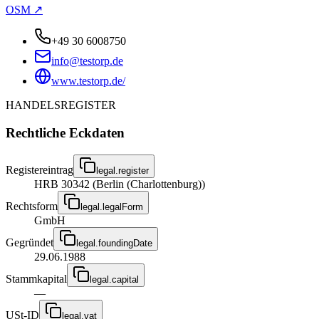
OSM ↗
+49 30 6008750
info@testorp.de
www.testorp.de/
HANDELSREGISTER
Rechtliche Eckdaten
Registereintrag
legal.register
HRB 30342 (Berlin (Charlottenburg))
Rechtsform
legal.legalForm
GmbH
Gegründet
legal.foundingDate
29.06.1988
Stammkapital
legal.capital
—
USt-ID
legal.vat