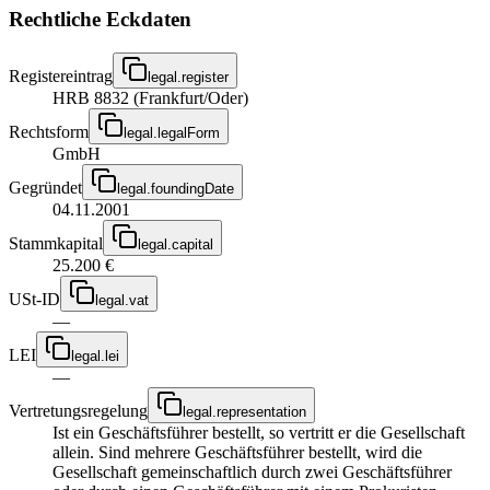
Rechtliche Eckdaten
Registereintrag
legal.register
HRB 8832 (Frankfurt/Oder)
Rechtsform
legal.legalForm
GmbH
Gegründet
legal.foundingDate
04.11.2001
Stammkapital
legal.capital
25.200 €
USt-ID
legal.vat
—
LEI
legal.lei
—
Vertretungsregelung
legal.representation
Ist ein Geschäftsführer bestellt, so vertritt er die Gesellschaft
allein. Sind mehrere Geschäftsführer bestellt, wird die
Gesellschaft gemeinschaftlich durch zwei Geschäftsführer