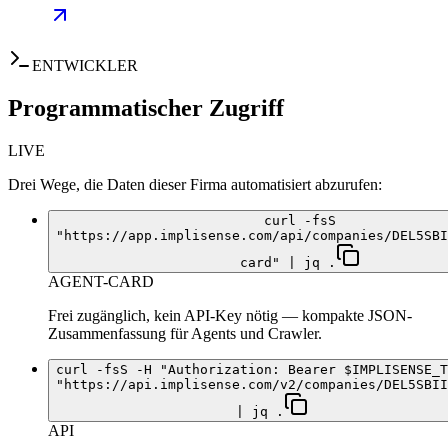
ENTWICKLER
Programmatischer Zugriff
LIVE
Drei Wege, die Daten dieser Firma automatisiert abzurufen:
curl -fsS
"https://app.implisense.com/api/companies/DEL5SBI
card" | jq .
AGENT-CARD
Frei zugänglich, kein API-Key nötig — kompakte JSON-
Zusammenfassung für Agents und Crawler.
curl -fsS -H "Authorization: Bearer $IMPLISENSE_T
"https://api.implisense.com/v2/companies/DEL5SBII
| jq .
API