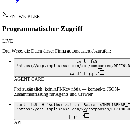
ENTWICKLER
Programmatischer Zugriff
LIVE
Drei Wege, die Daten dieser Firma automatisiert abzurufen:
curl -fsS
"https://app.implisense.com/api/companies/DEZI9UB
card" | jq .
AGENT-CARD
Frei zugänglich, kein API-Key nötig — kompakte JSON-
Zusammenfassung für Agents und Crawler.
curl -fsS -H "Authorization: Bearer $IMPLISENSE_T
"https://api.implisense.com/v2/companies/DEZI9UB0
| jq .
API