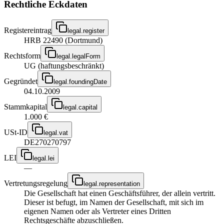
Rechtliche Eckdaten
Registereintrag
legal.register
HRB 22490 (Dortmund)
Rechtsform
legal.legalForm
UG (haftungsbeschränkt)
Gegründet
legal.foundingDate
04.10.2009
Stammkapital
legal.capital
1.000 €
USt-ID
legal.vat
DE270270797
LEI
legal.lei
—
Vertretungsregelung
legal.representation
Die Gesellschaft hat einen Geschäftsführer, der allein vertritt.
Dieser ist befugt, im Namen der Gesellschaft, mit sich im
eigenen Namen oder als Vertreter eines Dritten
Rechtsgeschäfte abzuschließen.