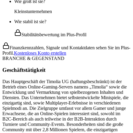
Wie groß ist sie?
Kleinstunternehmen
Wie stabil ist sie?
Stabilitätsbewertung im Plus-Profil
Finanzkennzahlen, Signale und Kontaktdaten sehen Sie im Plus-
Profil.
Kostenloses Konto erstellen
BRANCHE & GEGENSTAND
Geschäftstätigkeit
Das Hauptgeschäft der Timolia UG (haftungsbeschränkt) ist der
Betrieb eines Online-Gaming-Servers namens „Timolia“ sowie die
Entwicklung und Vermarktung von spielbezogenen Inhalten und
Diensten. Das Unternehmen bietet selbstentwickelte Minispiele, die
einzigartig sind, sowie Multiplayer-Erlebnisse in verschiedenen
Spielmodi an. Die Zielgruppe umfasst vor allem Gamer und junge
Erwachsene, die an Online-Spielen interessiert sind, sowohl im
B2C-Bereich als auch teilweise in der B2B-Interaktion durch
Turniere und Community-Events. Besonderheiten sind die große
Community mit über 2,8 Millionen Spielern, die einzigartigen