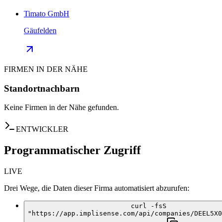
Timato GmbH
Gäufelden
FIRMEN IN DER NÄHE
Standortnachbarn
Keine Firmen in der Nähe gefunden.
ENTWICKLER
Programmatischer Zugriff
LIVE
Drei Wege, die Daten dieser Firma automatisiert abzurufen:
curl -fsS
"https://app.implisense.com/api/companies/DEEL5X0