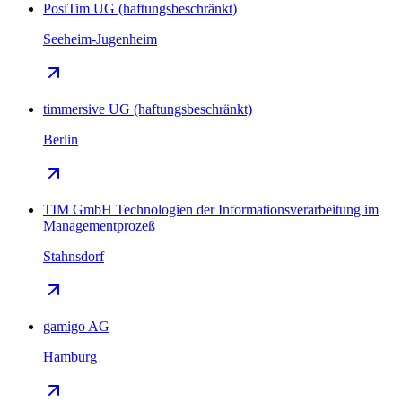
PosiTim UG (haftungsbeschränkt)
Seeheim-Jugenheim
timmersive UG (haftungsbeschränkt)
Berlin
TIM GmbH Technologien der Informationsverarbeitung im
Managementprozeß
Stahnsdorf
gamigo AG
Hamburg