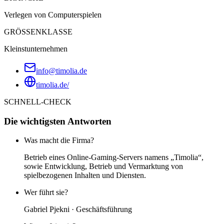
Verlegen von Computerspielen
GRÖSSENKLASSE
Kleinstunternehmen
info@timolia.de
timolia.de/
SCHNELL-CHECK
Die wichtigsten Antworten
Was macht die Firma?
Betrieb eines Online-Gaming-Servers namens „Timolia“,
sowie Entwicklung, Betrieb und Vermarktung von
spielbezogenen Inhalten und Diensten.
Wer führt sie?
Gabriel Pjekni · Geschäftsführung