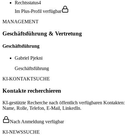
Rechtsstatus
4
Im Plus-Profil verfügbar
MANAGEMENT
Geschäftsführung & Vertretung
Geschäftsführung
Gabriel Pjekni
Geschäftsführung
KI-KONTAKTSUCHE
Kontakte recherchieren
KI-gestützte Recherche nach öffentlich verfügbaren Kontakten:
Name, Rolle, Telefon, E-Mail, LinkedIn.
Nach Anmeldung verfügbar
KI-NEWSSUCHE