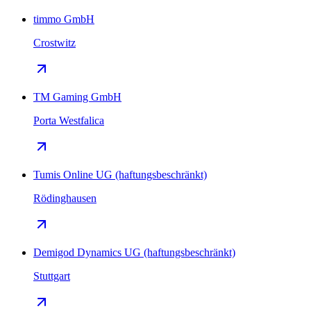
timmo GmbH
Crostwitz
TM Gaming GmbH
Porta Westfalica
Tumis Online UG (haftungsbeschränkt)
Rödinghausen
Demigod Dynamics UG (haftungsbeschränkt)
Stuttgart