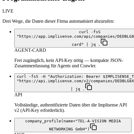
LIVE
Drei Wege, die Daten dieser Firma automatisiert abzurufen:
curl -fsS
"https://app.implisense.com/api/companies/DEDBLG8
card" | jq .
AGENT-CARD
Frei zugänglich, kein API-Key nötig — kompakte JSON-
Zusammenfassung für Agents und Crawler.
curl -fsS -H "Authorization: Bearer $IMPLISENSE_T
"https://api.implisense.com/v2/companies/DEDBLG8X
| jq .
API
Vollständige, authentifizierte Daten über die Implisense API
v2 (API-Key erforderlich).
company_profile(name="TEL-A-VISION MEDIA
NETWORKING GmbH")