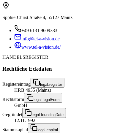
Spphie-Christ-Straße 4, 55127 Mainz
+49 6131 9609333
info@tel-a-vision.de
www.tel-a-vision.de/
HANDELSREGISTER
Rechtliche Eckdaten
Registereintrag
legal.register
HRB 4935 (Mainz)
Rechtsform
legal.legalForm
GmbH
Gegründet
legal.foundingDate
12.11.1992
Stammkapital
legal.capital