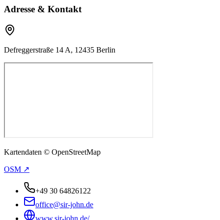
Adresse & Kontakt
Defreggerstraße 14 A, 12435 Berlin
Kartendaten © OpenStreetMap
OSM ↗
+49 30 64826122
office@sir-john.de
www.sir-john.de/