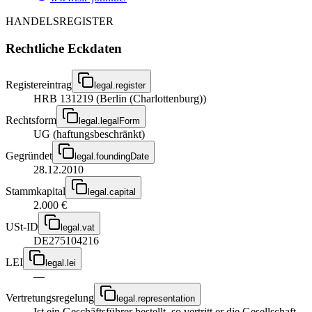
HANDELSREGISTER
Rechtliche Eckdaten
Registereintrag
legal.register
HRB 131219 (Berlin (Charlottenburg))
Rechtsform
legal.legalForm
UG (haftungsbeschränkt)
Gegründet
legal.foundingDate
28.12.2010
Stammkapital
legal.capital
2.000 €
USt-ID
legal.vat
DE275104216
LEI
legal.lei
—
Vertretungsregelung
legal.representation
Ist ein Geschäftsführer bestellt, so vertritt er die Gesellschaft