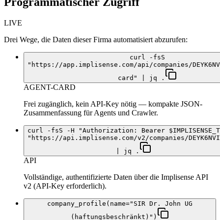
Programmatischer Zugriff
LIVE
Drei Wege, die Daten dieser Firma automatisiert abzurufen:
curl -fsS
"https://app.implisense.com/api/companies/DEYK6NV
card" | jq .
AGENT-CARD
Frei zugänglich, kein API-Key nötig — kompakte JSON-
Zusammenfassung für Agents und Crawler.
curl -fsS -H "Authorization: Bearer $IMPLISENSE_T
"https://api.implisense.com/v2/companies/DEYK6NVI
| jq .
API
Vollständige, authentifizierte Daten über die Implisense API
v2 (API-Key erforderlich).
company_profile(name="SIR Dr. John UG
(haftungsbeschränkt)")