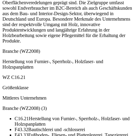
Oberflächenveredelungen geprägt sind. Die Zielgruppe umfasst
sowohl Endverbraucher im B2C-Bereich als auch Geschäftskunden
aus dem Bau- und Interior-Design-Sektor, überwiegend in
Deutschland und Europa. Besondere Merkmale des Unternehmens
sind der respektvolle Umgang mit Holz, innovative
Produktentwicklungen und langjährige Erfahrung in der
Holzbearbeitung sowie eigene Pflegemittel für die Erhaltung der
Produkte.
Branche (WZ2008)
Herstellung von Furnier-, Sperrholz-, Holzfaser- und
Holzspanplatten
WZ C16.21
Größenklasse
Mittleres Unternehmen
Branche (WZ2008)
(
3
)
C16.21
Herstellung von Furnier-, Sperrholz-, Holzfaser- und
Holzspanplatten
F43.32
Bautischlerei und -schlosserei
F43.33
Fußboden-, Fliesen- und Plattenlegerei, Tapeziererei