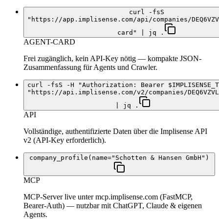
curl -fsS
"https://app.implisense.com/api/companies/DEQ6VZV
card" | jq .
AGENT-CARD
Frei zugänglich, kein API-Key nötig — kompakte JSON-
Zusammenfassung für Agents und Crawler.
curl -fsS -H "Authorization: Bearer $IMPLISENSE_T
"https://api.implisense.com/v2/companies/DEQ6VZVL
| jq .
API
Vollständige, authentifizierte Daten über die Implisense API
v2 (API-Key erforderlich).
company_profile(name="Schotten & Hansen GmbH")
MCP
MCP-Server live unter mcp.implisense.com (FastMCP,
Bearer-Auth) — nutzbar mit ChatGPT, Claude & eigenen
Agents.