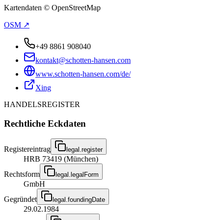
Kartendaten © OpenStreetMap
OSM ↗
+49 8861 908040
kontakt@schotten-hansen.com
www.schotten-hansen.com/de/
Xing
HANDELSREGISTER
Rechtliche Eckdaten
Registereintrag
legal.register
HRB 73419 (München)
Rechtsform
legal.legalForm
GmbH
Gegründet
legal.foundingDate
29.02.1984