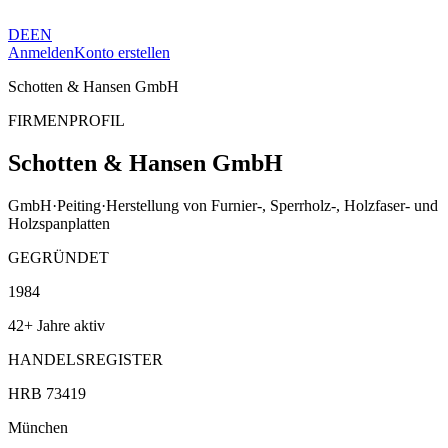
DE
EN
Anmelden
Konto erstellen
Schotten & Hansen GmbH
FIRMENPROFIL
Schotten & Hansen GmbH
GmbH
·
Peiting
·
Herstellung von Furnier-, Sperrholz-, Holzfaser- und
Holzspanplatten
GEGRÜNDET
1984
42+ Jahre aktiv
HANDELSREGISTER
HRB 73419
München