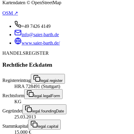
Kartendaten © OpenStreetMap
OSM ↗
+49 7426 4149
info@saier-barth.de
www.saier-barth.de/
HANDELSREGISTER
Rechtliche Eckdaten
Registereintrag
legal.register
HRA 728491 (Stuttgart)
Rechtsform
legal.legalForm
KG
Gegründet
legal.foundingDate
25.03.2013
Stammkapital
legal.capital
15.000 €