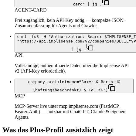
card" | jq .
AGENT-CARD
Frei zugänglich, kein API-Key nötig — kompakte JSON-
Zusammenfassung für Agents und Crawler.
curl -fsS -H "Authorization: Bearer $IMPLISENSE_T
"https://api.implisense.com/v2/companies/DECILYVP
| jq .
API
Vollständige, authentifizierte Daten über die Implisense API
v2 (API-Key erforderlich).
company_profile(name="Saier & Barth UG
(haftungsbeschränkt) & Co. KG")
MCP
MCP-Server live unter mcp.implisense.com (FastMCP,
Bearer-Auth) — nutzbar mit ChatGPT, Claude & eigenen
Agents.
Was das Plus-Profil zusätzlich zeigt