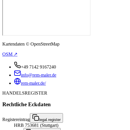
Kartendaten © OpenStreetMap
OSM ↗
+49 7142 9167240
info@rem-maler.de
rem-maler.de/
HANDELSREGISTER
Rechtliche Eckdaten
Registereintrag
legal.register
HRB 753681 (Stuttgart)