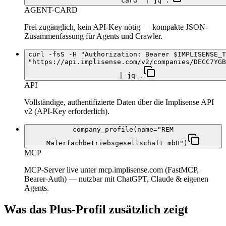
card" | jq .
AGENT-CARD
Frei zugänglich, kein API-Key nötig — kompakte JSON-
Zusammenfassung für Agents und Crawler.
curl -fsS -H "Authorization: Bearer $IMPLISENSE_T
"https://api.implisense.com/v2/companies/DECC7YGB
| jq .
API
Vollständige, authentifizierte Daten über die Implisense API
v2 (API-Key erforderlich).
company_profile(name="REM
Malerfachbetriebsgesellschaft mbH")
MCP
MCP-Server live unter mcp.implisense.com (FastMCP,
Bearer-Auth) — nutzbar mit ChatGPT, Claude & eigenen
Agents.
Was das Plus-Profil zusätzlich zeigt