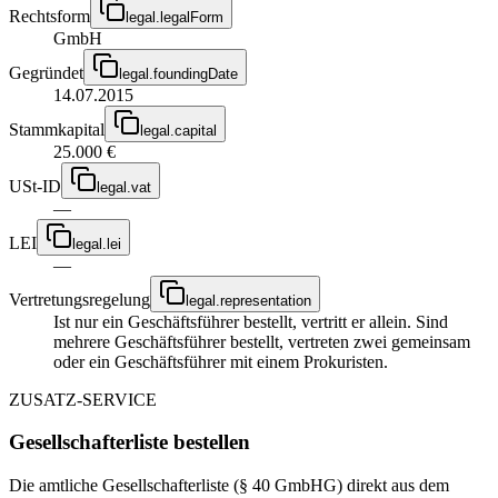
Rechtsform
legal.legalForm
GmbH
Gegründet
legal.foundingDate
14.07.2015
Stammkapital
legal.capital
25.000 €
USt-ID
legal.vat
—
LEI
legal.lei
—
Vertretungsregelung
legal.representation
Ist nur ein Geschäftsführer bestellt, vertritt er allein. Sind
mehrere Geschäftsführer bestellt, vertreten zwei gemeinsam
oder ein Geschäftsführer mit einem Prokuristen.
ZUSATZ-SERVICE
Gesellschafterliste bestellen
Die amtliche Gesellschafterliste (§ 40 GmbHG) direkt aus dem