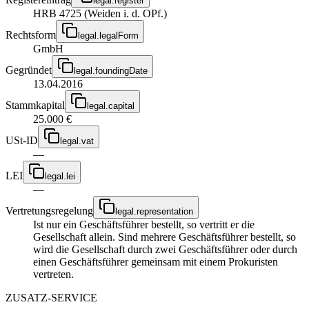
legal.register
HRB 4725 (Weiden i. d. OPf.)
Rechtsform
legal.legalForm
GmbH
Gegründet
legal.foundingDate
13.04.2016
Stammkapital
legal.capital
25.000 €
USt-ID
legal.vat
—
LEI
legal.lei
—
Vertretungsregelung
legal.representation
Ist nur ein Geschäftsführer bestellt, so vertritt er die
Gesellschaft allein. Sind mehrere Geschäftsführer bestellt, so
wird die Gesellschaft durch zwei Geschäftsführer oder durch
einen Geschäftsführer gemeinsam mit einem Prokuristen
vertreten.
ZUSATZ-SERVICE