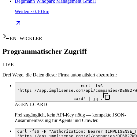
Deglmann Windpark Management GmbH
Weiden · 0.10 km
ENTWICKLER
Programmatischer Zugriff
LIVE
Drei Wege, die Daten dieser Firma automatisiert abzurufen:
curl -fsS
"https://app.implisense.com/api/companies/DE6B27W
card" | jq .
AGENT-CARD
Frei zugänglich, kein API-Key nötig — kompakte JSON-
Zusammenfassung für Agents und Crawler.
curl -fsS -H "Authorization: Bearer $IMPLISENSE_T
"https://api.implisense.com/v2/companies/DE6B27WR