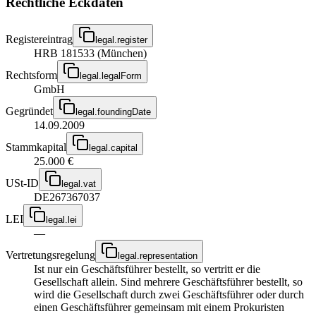
Rechtliche Eckdaten
Registereintrag
legal.register
HRB 181533 (München)
Rechtsform
legal.legalForm
GmbH
Gegründet
legal.foundingDate
14.09.2009
Stammkapital
legal.capital
25.000 €
USt-ID
legal.vat
DE267367037
LEI
legal.lei
—
Vertretungsregelung
legal.representation
Ist nur ein Geschäftsführer bestellt, so vertritt er die
Gesellschaft allein. Sind mehrere Geschäftsführer bestellt, so
wird die Gesellschaft durch zwei Geschäftsführer oder durch
einen Geschäftsführer gemeinsam mit einem Prokuristen