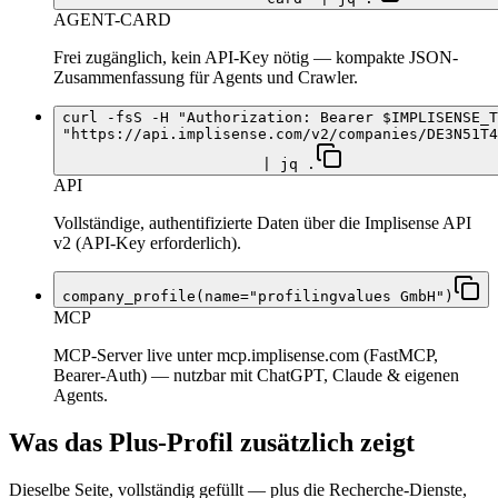
AGENT-CARD
Frei zugänglich, kein API-Key nötig — kompakte JSON-
Zusammenfassung für Agents und Crawler.
curl -fsS -H "Authorization: Bearer $IMPLISENSE_T
"https://api.implisense.com/v2/companies/DE3N51T4
| jq .
API
Vollständige, authentifizierte Daten über die Implisense API
v2 (API-Key erforderlich).
company_profile(name="profilingvalues GmbH")
MCP
MCP-Server live unter mcp.implisense.com (FastMCP,
Bearer-Auth) — nutzbar mit ChatGPT, Claude & eigenen
Agents.
Was das Plus-Profil zusätzlich zeigt
Dieselbe Seite, vollständig gefüllt — plus die Recherche-Dienste,