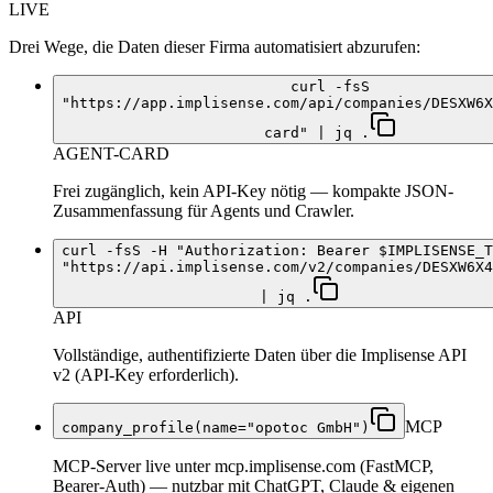
LIVE
Drei Wege, die Daten dieser Firma automatisiert abzurufen:
curl -fsS
"https://app.implisense.com/api/companies/DESXW6X
card" | jq .
AGENT-CARD
Frei zugänglich, kein API-Key nötig — kompakte JSON-
Zusammenfassung für Agents und Crawler.
curl -fsS -H "Authorization: Bearer $IMPLISENSE_T
"https://api.implisense.com/v2/companies/DESXW6X4
| jq .
API
Vollständige, authentifizierte Daten über die Implisense API
v2 (API-Key erforderlich).
MCP
company_profile(name="opotoc GmbH")
MCP-Server live unter mcp.implisense.com (FastMCP,
Bearer-Auth) — nutzbar mit ChatGPT, Claude & eigenen