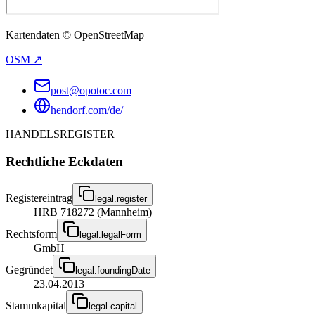
Kartendaten © OpenStreetMap
OSM ↗
post@opotoc.com
hendorf.com/de/
HANDELSREGISTER
Rechtliche Eckdaten
Registereintrag
legal.register
HRB 718272 (Mannheim)
Rechtsform
legal.legalForm
GmbH
Gegründet
legal.foundingDate
23.04.2013
Stammkapital
legal.capital