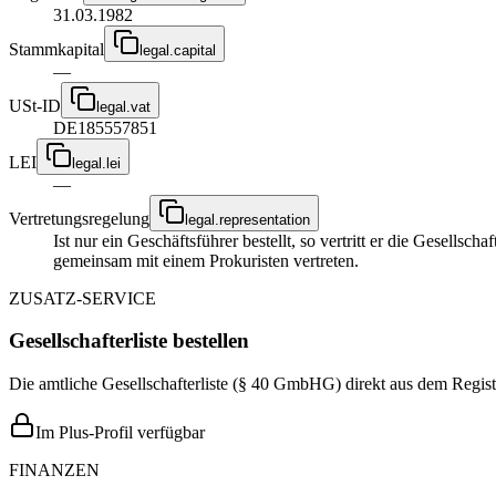
31.03.1982
Stammkapital
legal.capital
—
USt-ID
legal.vat
DE185557851
LEI
legal.lei
—
Vertretungsregelung
legal.representation
Ist nur ein Geschäftsführer bestellt, so vertritt er die Gesellsc
gemeinsam mit einem Prokuristen vertreten.
ZUSATZ-SERVICE
Gesellschafterliste bestellen
Die amtliche Gesellschafterliste (§ 40 GmbHG) direkt aus dem Regist
Im Plus-Profil verfügbar
FINANZEN