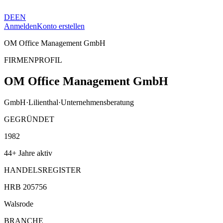
DE
EN
Anmelden
Konto erstellen
OM Office Management GmbH
FIRMENPROFIL
OM Office Management GmbH
GmbH
·
Lilienthal
·
Unternehmensberatung
GEGRÜNDET
1982
44+ Jahre aktiv
HANDELSREGISTER
HRB 205756
Walsrode
BRANCHE