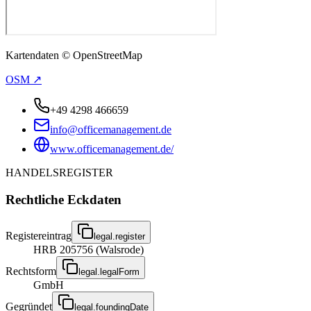
Kartendaten © OpenStreetMap
OSM ↗
+49 4298 466659
info@officemanagement.de
www.officemanagement.de/
HANDELSREGISTER
Rechtliche Eckdaten
Registereintrag
legal.register
HRB 205756 (Walsrode)
Rechtsform
legal.legalForm
GmbH
Gegründet
legal.foundingDate