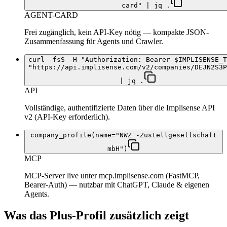
card" | jq .
AGENT-CARD
Frei zugänglich, kein API-Key nötig — kompakte JSON-
Zusammenfassung für Agents und Crawler.
curl -fsS -H "Authorization: Bearer $IMPLISENSE_T
"https://api.implisense.com/v2/companies/DEJN2S3P
| jq .
API
Vollständige, authentifizierte Daten über die Implisense API
v2 (API-Key erforderlich).
company_profile(name="NWZ -Zustellgesellschaft
mbH")
MCP
MCP-Server live unter mcp.implisense.com (FastMCP,
Bearer-Auth) — nutzbar mit ChatGPT, Claude & eigenen
Agents.
Was das Plus-Profil zusätzlich zeigt