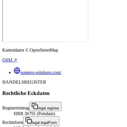
Kartendaten © OpenStreetMap
OSM ↗
nomero-solutions.com/
HANDELSREGISTER
Rechtliche Eckdaten
Registereintrag
legal.register
HRB 36791 (Potsdam)
Rechtsform
legal.legalForm