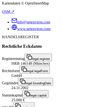
Kartendaten © OpenStreetMap
OSM ↗
info@netenviron.com
www.netenviron.com/
HANDELSREGISTER
Rechtliche Eckdaten
Registereintrag
legal.register
HRB 146148 (München)
Rechtsform
legal.legalForm
GmbH
Gegründet
legal.foundingDate
24.11.2002
Stammkapital
legal.capital
25.000 €