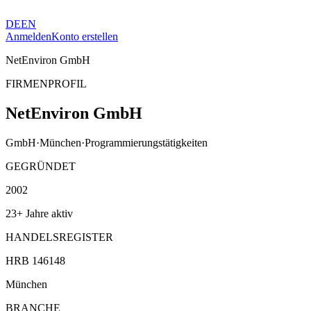
DE
EN
Anmelden
Konto erstellen
NetEnviron GmbH
FIRMENPROFIL
NetEnviron GmbH
GmbH
·
München
·
Programmierungstätigkeiten
GEGRÜNDET
2002
23+ Jahre aktiv
HANDELSREGISTER
HRB 146148
München
BRANCHE