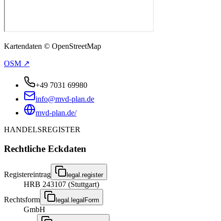
Kartendaten © OpenStreetMap
OSM ↗
+49 7031 69980
info@mvd-plan.de
mvd-plan.de/
HANDELSREGISTER
Rechtliche Eckdaten
Registereintrag
legal.register
HRB 243107 (Stuttgart)
Rechtsform
legal.legalForm
GmbH