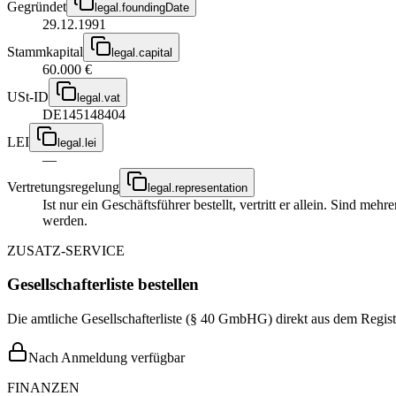
Gegründet
legal.foundingDate
29.12.1991
Stammkapital
legal.capital
60.000 €
USt-ID
legal.vat
DE145148404
LEI
legal.lei
—
Vertretungsregelung
legal.representation
Ist nur ein Geschäftsführer bestellt, vertritt er allein. Sind m
werden.
ZUSATZ-SERVICE
Gesellschafterliste bestellen
Die amtliche Gesellschafterliste (§ 40 GmbHG) direkt aus dem Regist
Nach Anmeldung verfügbar
FINANZEN