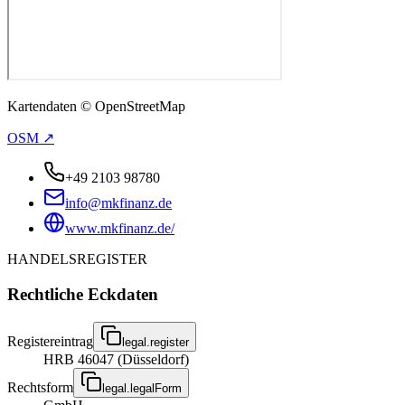
Kartendaten © OpenStreetMap
OSM ↗
+49 2103 98780
info@mkfinanz.de
www.mkfinanz.de/
HANDELSREGISTER
Rechtliche Eckdaten
Registereintrag
legal.register
HRB 46047 (Düsseldorf)
Rechtsform
legal.legalForm