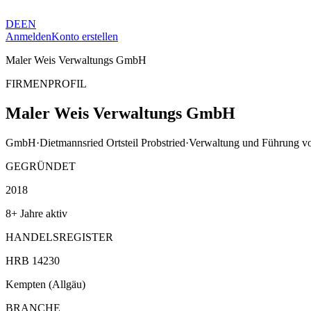
DE
EN
Anmelden
Konto erstellen
Maler Weis Verwaltungs GmbH
FIRMENPROFIL
Maler Weis Verwaltungs GmbH
GmbH
·
Dietmannsried Ortsteil Probstried
·
Verwaltung und Führung v
GEGRÜNDET
2018
8+ Jahre aktiv
HANDELSREGISTER
HRB 14230
Kempten (Allgäu)
BRANCHE