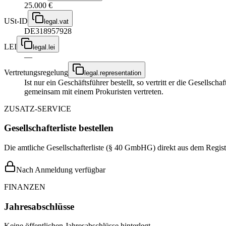
25.000 €
USt-ID
legal.vat
DE318957928
LEI
legal.lei
—
Vertretungsregelung
legal.representation
Ist nur ein Geschäftsführer bestellt, so vertritt er die Gesellsc
gemeinsam mit einem Prokuristen vertreten.
ZUSATZ-SERVICE
Gesellschafterliste bestellen
Die amtliche Gesellschafterliste (§ 40 GmbHG) direkt aus dem Regist
Nach Anmeldung verfügbar
FINANZEN
Jahresabschlüsse
Keine öffentlichen Jahresabschlüsse hinterlegt.