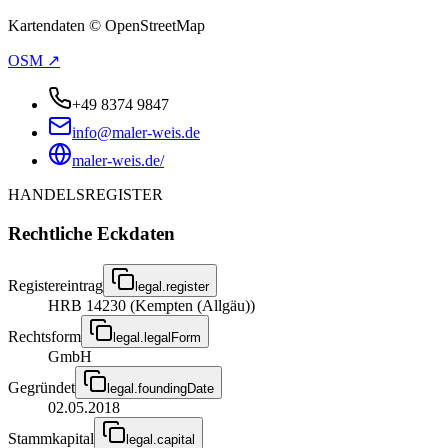
Kartendaten © OpenStreetMap
OSM ↗
+49 8374 9847
info@maler-weis.de
maler-weis.de/
HANDELSREGISTER
Rechtliche Eckdaten
Registereintrag
legal.register
HRB 14230 (Kempten (Allgäu))
Rechtsform
legal.legalForm
GmbH
Gegründet
legal.foundingDate
02.05.2018
Stammkapital
legal.capital