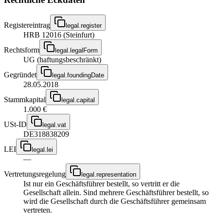
Registereintrag
legal.register
HRB 12016 (Steinfurt)
Rechtsform
legal.legalForm
UG (haftungsbeschränkt)
Gegründet
legal.foundingDate
28.05.2018
Stammkapital
legal.capital
1.000 €
USt-ID
legal.vat
DE318838209
LEI
legal.lei
—
Vertretungsregelung
legal.representation
Ist nur ein Geschäftsführer bestellt, so vertritt er die
Gesellschaft allein. Sind mehrere Geschäftsführer bestellt, so
wird die Gesellschaft durch die Geschäftsführer gemeinsam
vertreten.