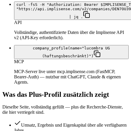
curl -fsS -H "Authorization: Bearer $IMPLISENSE_T
"https://api.implisense.com/v2/companies/DEN7OU39
| jq .
API
Vollständige, authentifizierte Daten über die Implisense API
v2 (API-Key erforderlich).
company_profile(name="lucombra UG
(haftungsbeschränkt)")
MCP
MCP-Server live unter mcp.implisense.com (FastMCP,
Bearer-Auth) — nutzbar mit ChatGPT, Claude & eigenen
Agents.
Was das Plus-Profil zusätzlich zeigt
Dieselbe Seite, vollständig gefüllt — plus die Recherche-Dienste,
die hier verriegelt sind.
Umsatz, Ergebnis und Eigenkapital über alle verfügbaren
Jahre