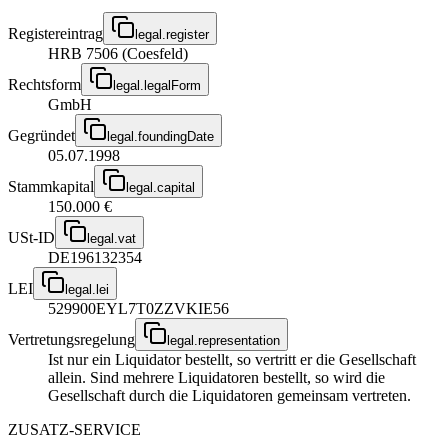
Registereintrag
legal.register
HRB 7506 (Coesfeld)
Rechtsform
legal.legalForm
GmbH
Gegründet
legal.foundingDate
05.07.1998
Stammkapital
legal.capital
150.000 €
USt-ID
legal.vat
DE196132354
LEI
legal.lei
529900EYL7T0ZZVKIE56
Vertretungsregelung
legal.representation
Ist nur ein Liquidator bestellt, so vertritt er die Gesellschaft
allein. Sind mehrere Liquidatoren bestellt, so wird die
Gesellschaft durch die Liquidatoren gemeinsam vertreten.
ZUSATZ-SERVICE