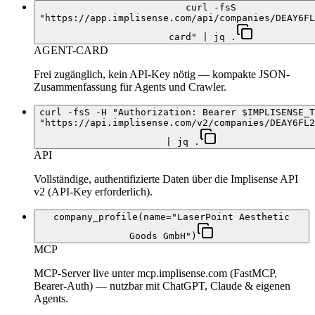
curl -fsS
"https://app.implisense.com/api/companies/DEAY6FL
card" | jq .
AGENT-CARD
Frei zugänglich, kein API-Key nötig — kompakte JSON-
Zusammenfassung für Agents und Crawler.
curl -fsS -H "Authorization: Bearer $IMPLISENSE_T
"https://api.implisense.com/v2/companies/DEAY6FL2
| jq .
API
Vollständige, authentifizierte Daten über die Implisense API
v2 (API-Key erforderlich).
company_profile(name="LaserPoint Aesthetic
Goods GmbH")
MCP
MCP-Server live unter mcp.implisense.com (FastMCP,
Bearer-Auth) — nutzbar mit ChatGPT, Claude & eigenen
Agents.