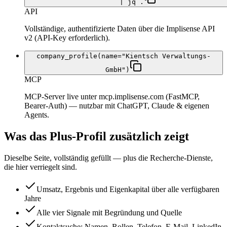
| jq .
API
Vollständige, authentifizierte Daten über die Implisense API
v2 (API-Key erforderlich).
company_profile(name="Kientsch Verwaltungs-
GmbH")
MCP
MCP-Server live unter mcp.implisense.com (FastMCP,
Bearer-Auth) — nutzbar mit ChatGPT, Claude & eigenen
Agents.
Was das Plus-Profil zusätzlich zeigt
Dieselbe Seite, vollständig gefüllt — plus die Recherche-Dienste,
die hier verriegelt sind.
Umsatz, Ergebnis und Eigenkapital über alle verfügbaren
Jahre
Alle vier Signale mit Begründung und Quelle
Kontaktsuche: Namen, Rollen, Telefon, E-Mail, LinkedIn