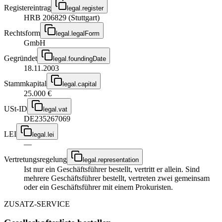
Registereintrag
legal.register
HRB 206829 (Stuttgart)
Rechtsform
legal.legalForm
GmbH
Gegründet
legal.foundingDate
18.11.2003
Stammkapital
legal.capital
25.000 €
USt-ID
legal.vat
DE235267069
LEI
legal.lei
—
Vertretungsregelung
legal.representation
Ist nur ein Geschäftsführer bestellt, vertritt er allein. Sind
mehrere Geschäftsführer bestellt, vertreten zwei gemeinsam
oder ein Geschäftsführer mit einem Prokuristen.
ZUSATZ-SERVICE