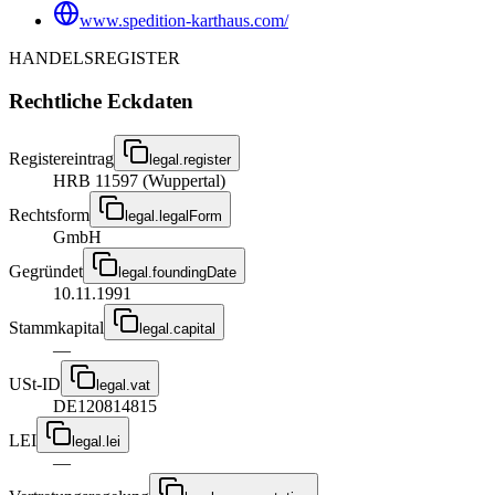
www.spedition-karthaus.com/
HANDELSREGISTER
Rechtliche Eckdaten
Registereintrag
legal.register
HRB 11597 (Wuppertal)
Rechtsform
legal.legalForm
GmbH
Gegründet
legal.foundingDate
10.11.1991
Stammkapital
legal.capital
—
USt-ID
legal.vat
DE120814815
LEI
legal.lei
—