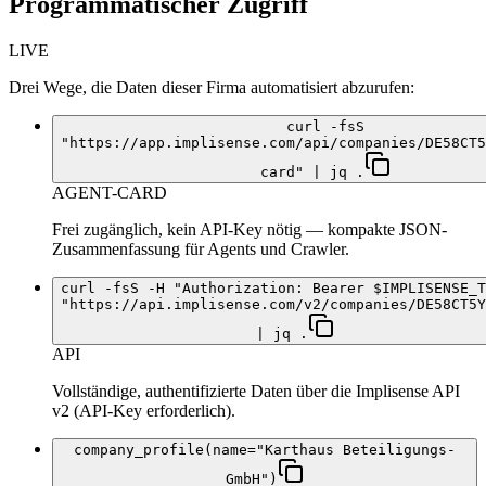
Programmatischer Zugriff
LIVE
Drei Wege, die Daten dieser Firma automatisiert abzurufen:
curl -fsS
"https://app.implisense.com/api/companies/DE58CT5
card" | jq .
AGENT-CARD
Frei zugänglich, kein API-Key nötig — kompakte JSON-
Zusammenfassung für Agents und Crawler.
curl -fsS -H "Authorization: Bearer $IMPLISENSE_T
"https://api.implisense.com/v2/companies/DE58CT5Y
| jq .
API
Vollständige, authentifizierte Daten über die Implisense API
v2 (API-Key erforderlich).
company_profile(name="Karthaus Beteiligungs-
GmbH")