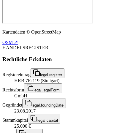
Kartendaten © OpenStreetMap
OSM ↗
HANDELSREGISTER
Rechtliche Eckdaten
Registereintrag
legal.register
HRB 762119 (Stuttgart)
Rechtsform
legal.legalForm
GmbH
Gegründet
legal.foundingDate
23.08.2017
Stammkapital
legal.capital
25.000 €