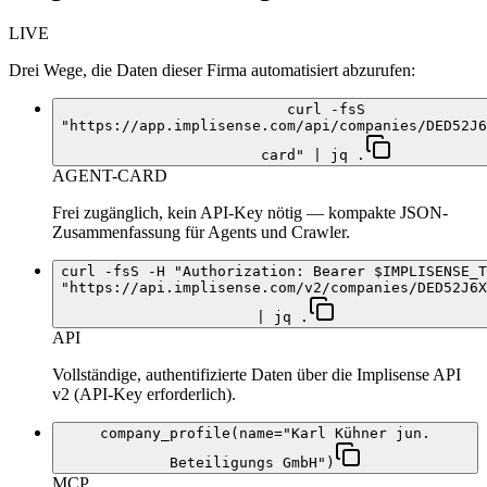
LIVE
Drei Wege, die Daten dieser Firma automatisiert abzurufen:
curl -fsS
"https://app.implisense.com/api/companies/DED52J6
card" | jq .
AGENT-CARD
Frei zugänglich, kein API-Key nötig — kompakte JSON-
Zusammenfassung für Agents und Crawler.
curl -fsS -H "Authorization: Bearer $IMPLISENSE_T
"https://api.implisense.com/v2/companies/DED52J6X
| jq .
API
Vollständige, authentifizierte Daten über die Implisense API
v2 (API-Key erforderlich).
company_profile(name="Karl Kühner jun.
Beteiligungs GmbH")
MCP