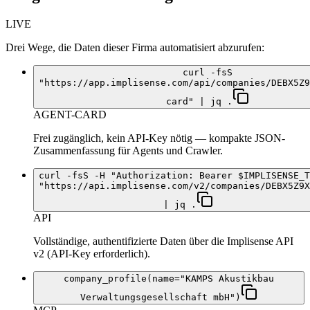
LIVE
Drei Wege, die Daten dieser Firma automatisiert abzurufen:
curl -fsS
"https://app.implisense.com/api/companies/DEBX5Z9
card" | jq .
AGENT-CARD
Frei zugänglich, kein API-Key nötig — kompakte JSON-
Zusammenfassung für Agents und Crawler.
curl -fsS -H "Authorization: Bearer $IMPLISENSE_T
"https://api.implisense.com/v2/companies/DEBX5Z9X
| jq .
API
Vollständige, authentifizierte Daten über die Implisense API
v2 (API-Key erforderlich).
company_profile(name="KAMPS Akustikbau
Verwaltungsgesellschaft mbH")