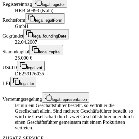
Registereintrag
legal.register
HRB 60993 (Köln)
Rechtsform
legal.legalForm
GmbH
Gegründet
legal.foundingDate
22.04.2007
Stammkapital
legal.capital
25.000 €
USt-ID
legal.vat
DE259176035
LEI
legal.lei
—
Vertretungsregelung
legal.representation
Ist nur ein Geschäftsführer bestellt, so vertritt er die
Gesellschaft allein. Sind mehrere Geschäftsführer bestellt, so
wird die Gesellschaft durch zwei Geschäftsführer oder durch
einen Geschäftsführer gemeinsam mit einem Prokuristen
vertreten.
ZUSATZ-SERVICE