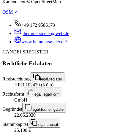
Kartendaten © OpenStreetMap
OSM ↗
+49 172 9586173
j.hemmersmeier@web.de
www.hemmersmeier.de/
HANDELSREGISTER
Rechtliche Eckdaten
Registereintrag
legal.register
HRB 102420 (Köln)
Rechtsform
legal.legalForm
GmbH
Gegründet
legal.foundingDate
22.06.2020
Stammkapital
legal.capital
25.100 €