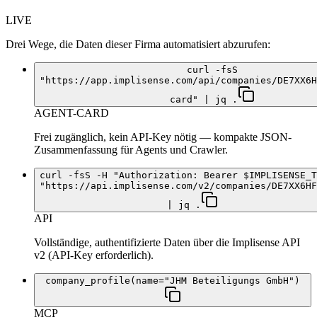
LIVE
Drei Wege, die Daten dieser Firma automatisiert abzurufen:
curl -fsS
"https://app.implisense.com/api/companies/DE7XX6H
card" | jq .
AGENT-CARD
Frei zugänglich, kein API-Key nötig — kompakte JSON-
Zusammenfassung für Agents und Crawler.
curl -fsS -H "Authorization: Bearer $IMPLISENSE_T
"https://api.implisense.com/v2/companies/DE7XX6HF
| jq .
API
Vollständige, authentifizierte Daten über die Implisense API
v2 (API-Key erforderlich).
company_profile(name="JHM Beteiligungs GmbH")
MCP