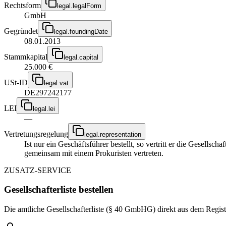
Rechtsform
legal.legalForm
GmbH
Gegründet
legal.foundingDate
08.01.2013
Stammkapital
legal.capital
25.000 €
USt-ID
legal.vat
DE297242177
LEI
legal.lei
—
Vertretungsregelung
legal.representation
Ist nur ein Geschäftsführer bestellt, so vertritt er die Gesellsc
gemeinsam mit einem Prokuristen vertreten.
ZUSATZ-SERVICE
Gesellschafterliste bestellen
Die amtliche Gesellschafterliste (§ 40 GmbHG) direkt aus dem Regist