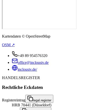
Kartendaten © OpenStreetMap
OSM ↗
+49 89 954576320
office@inclousiv.de
inclousiv.de/
HANDELSREGISTER
Rechtliche Eckdaten
Registereintrag
legal.register
HRB 70441 (Düsseldorf)