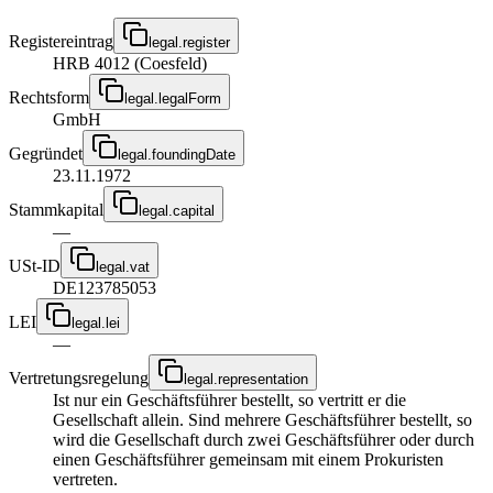
Registereintrag
legal.register
HRB 4012 (Coesfeld)
Rechtsform
legal.legalForm
GmbH
Gegründet
legal.foundingDate
23.11.1972
Stammkapital
legal.capital
—
USt-ID
legal.vat
DE123785053
LEI
legal.lei
—
Vertretungsregelung
legal.representation
Ist nur ein Geschäftsführer bestellt, so vertritt er die
Gesellschaft allein. Sind mehrere Geschäftsführer bestellt, so
wird die Gesellschaft durch zwei Geschäftsführer oder durch
einen Geschäftsführer gemeinsam mit einem Prokuristen
vertreten.