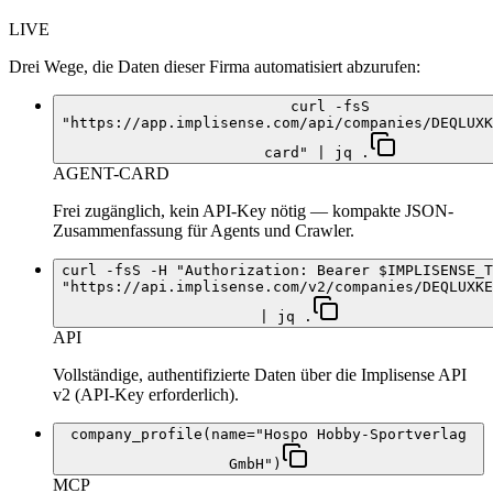
LIVE
Drei Wege, die Daten dieser Firma automatisiert abzurufen:
curl -fsS
"https://app.implisense.com/api/companies/DEQLUXK
card" | jq .
AGENT-CARD
Frei zugänglich, kein API-Key nötig — kompakte JSON-
Zusammenfassung für Agents und Crawler.
curl -fsS -H "Authorization: Bearer $IMPLISENSE_T
"https://api.implisense.com/v2/companies/DEQLUXKE
| jq .
API
Vollständige, authentifizierte Daten über die Implisense API
v2 (API-Key erforderlich).
company_profile(name="Hospo Hobby-Sportverlag
GmbH")
MCP