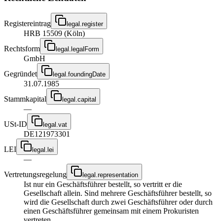
Registereintrag
legal.register
HRB 15509 (Köln)
Rechtsform
legal.legalForm
GmbH
Gegründet
legal.foundingDate
31.07.1985
Stammkapital
legal.capital
—
USt-ID
legal.vat
DE121973301
LEI
legal.lei
—
Vertretungsregelung
legal.representation
Ist nur ein Geschäftsführer bestellt, so vertritt er die
Gesellschaft allein. Sind mehrere Geschäftsführer bestellt, so
wird die Gesellschaft durch zwei Geschäftsführer oder durch
einen Geschäftsführer gemeinsam mit einem Prokuristen
vertreten.