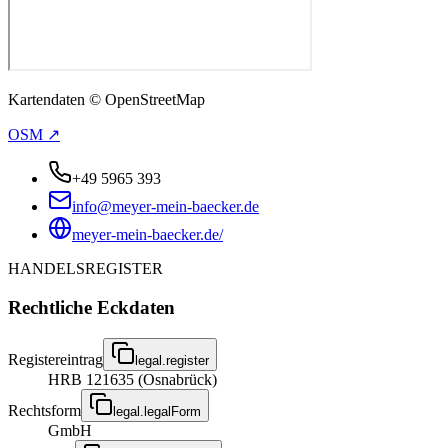
Kartendaten © OpenStreetMap
OSM ↗
+49 5965 393
info@meyer-mein-baecker.de
meyer-mein-baecker.de/
HANDELSREGISTER
Rechtliche Eckdaten
Registereintrag
legal.register
HRB 121635 (Osnabrück)
Rechtsform
legal.legalForm
GmbH