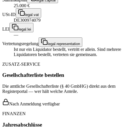
legal.capital
25.000 €
USt-ID
legal.vat
DE300974079
LEI
legal.lei
—
Vertretungsregelung
legal.representation
Ist nur ein Liquidator bestellt, vertritt er allein. Sind mehrere
Liquidatoren bestellt, vertreten sie gemeinsam.
ZUSATZ-SERVICE
Gesellschafterliste bestellen
Die amtliche Gesellschafterliste (§ 40 GmbHG) direkt aus dem
Registerportal — wer hält welche Anteile.
Nach Anmeldung verfügbar
FINANZEN
Jahresabschlüsse