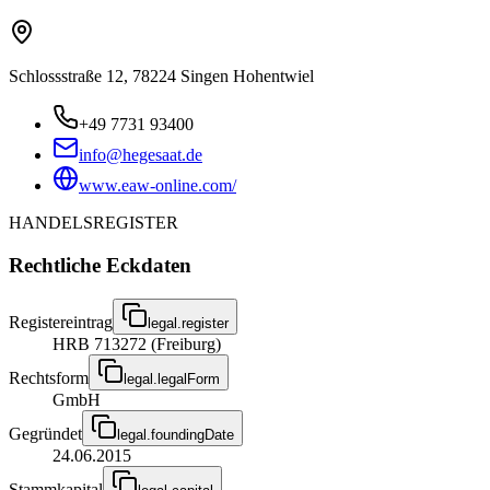
Schlossstraße 12, 78224 Singen Hohentwiel
+49 7731 93400
info@hegesaat.de
www.eaw-online.com/
HANDELSREGISTER
Rechtliche Eckdaten
Registereintrag
legal.register
HRB 713272 (Freiburg)
Rechtsform
legal.legalForm
GmbH
Gegründet
legal.foundingDate
24.06.2015
Stammkapital