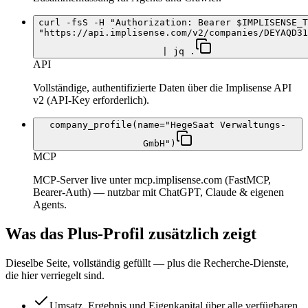
curl -fsS -H "Authorization: Bearer $IMPLISENSE_T
"https://api.implisense.com/v2/companies/DEYAQD31
| jq .
API
Vollständige, authentifizierte Daten über die Implisense API
v2 (API-Key erforderlich).
company_profile(name="HegeSaat Verwaltungs-
GmbH")
MCP
MCP-Server live unter mcp.implisense.com (FastMCP,
Bearer-Auth) — nutzbar mit ChatGPT, Claude & eigenen
Agents.
Was das Plus-Profil zusätzlich zeigt
Dieselbe Seite, vollständig gefüllt — plus die Recherche-Dienste,
die hier verriegelt sind.
Umsatz, Ergebnis und Eigenkapital über alle verfügbaren