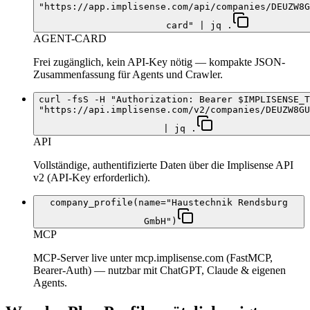
"https://app.implisense.com/api/companies/DEUZW8G
card" | jq .
AGENT-CARD
Frei zugänglich, kein API-Key nötig — kompakte JSON-
Zusammenfassung für Agents und Crawler.
curl -fsS -H "Authorization: Bearer $IMPLISENSE_T
"https://api.implisense.com/v2/companies/DEUZW8GU
| jq .
API
Vollständige, authentifizierte Daten über die Implisense API
v2 (API-Key erforderlich).
company_profile(name="Haustechnik Rendsburg
GmbH")
MCP
MCP-Server live unter mcp.implisense.com (FastMCP,
Bearer-Auth) — nutzbar mit ChatGPT, Claude & eigenen
Agents.