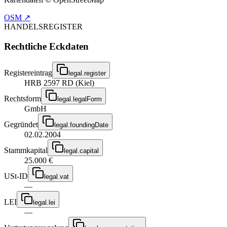
OSM ↗
HANDELSREGISTER
Rechtliche Eckdaten
Registereintrag
legal.register
HRB 2597 RD (Kiel)
Rechtsform
legal.legalForm
GmbH
Gegründet
legal.foundingDate
02.02.2004
Stammkapital
legal.capital
25.000 €
USt-ID
legal.vat
—
LEI
legal.lei
—