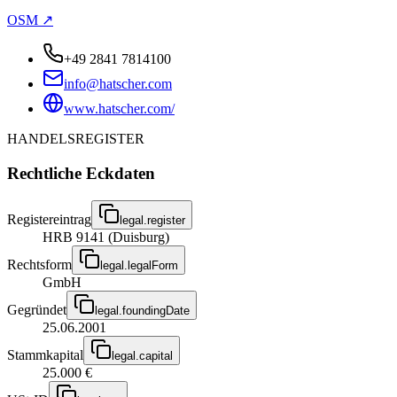
OSM ↗
+49 2841 7814100
info@hatscher.com
www.hatscher.com/
HANDELSREGISTER
Rechtliche Eckdaten
Registereintrag
legal.register
HRB 9141 (Duisburg)
Rechtsform
legal.legalForm
GmbH
Gegründet
legal.foundingDate
25.06.2001
Stammkapital
legal.capital
25.000 €