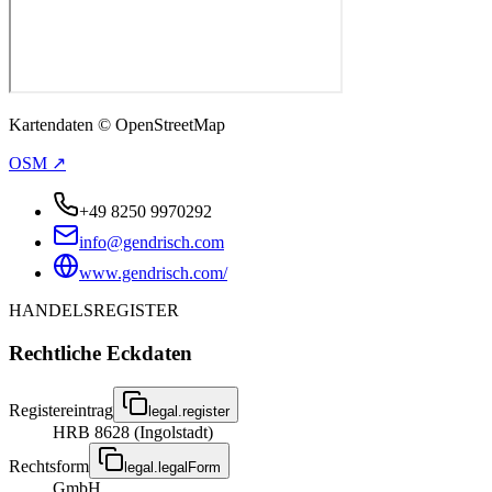
Kartendaten © OpenStreetMap
OSM ↗
+49 8250 9970292
info@gendrisch.com
www.gendrisch.com/
HANDELSREGISTER
Rechtliche Eckdaten
Registereintrag
legal.register
HRB 8628 (Ingolstadt)
Rechtsform
legal.legalForm
GmbH