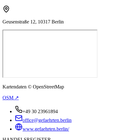
Geusenstraße 12, 10317 Berlin
Kartendaten © OpenStreetMap
OSM ↗
+49 30 23961894
office@gefaehrten.berlin
www.gefaehrten.berlin/
HANDELSREGISTER