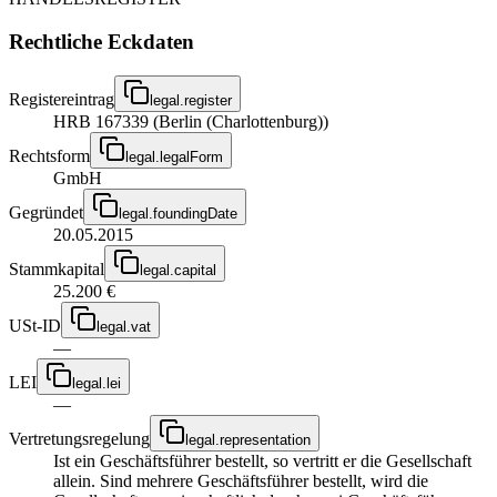
Rechtliche Eckdaten
Registereintrag
legal.register
HRB 167339 (Berlin (Charlottenburg))
Rechtsform
legal.legalForm
GmbH
Gegründet
legal.foundingDate
20.05.2015
Stammkapital
legal.capital
25.200 €
USt-ID
legal.vat
—
LEI
legal.lei
—
Vertretungsregelung
legal.representation
Ist ein Geschäftsführer bestellt, so vertritt er die Gesellschaft
allein. Sind mehrere Geschäftsführer bestellt, wird die