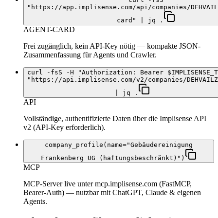
"https://app.implisense.com/api/companies/DEHVAIL
card" | jq .
AGENT-CARD
Frei zugänglich, kein API-Key nötig — kompakte JSON-
Zusammenfassung für Agents und Crawler.
curl -fsS -H "Authorization: Bearer $IMPLISENSE_T
"https://api.implisense.com/v2/companies/DEHVAILZ
| jq .
API
Vollständige, authentifizierte Daten über die Implisense API
v2 (API-Key erforderlich).
company_profile(name="Gebäudereinigung
Frankenberg UG (haftungsbeschränkt)")
MCP
MCP-Server live unter mcp.implisense.com (FastMCP,
Bearer-Auth) — nutzbar mit ChatGPT, Claude & eigenen
Agents.