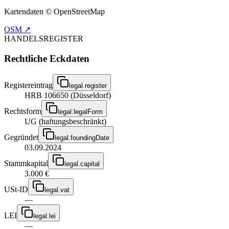
Kartendaten © OpenStreetMap
OSM ↗
HANDELSREGISTER
Rechtliche Eckdaten
Registereintrag
legal.register
HRB 106650 (Düsseldorf)
Rechtsform
legal.legalForm
UG (haftungsbeschränkt)
Gegründet
legal.foundingDate
03.09.2024
Stammkapital
legal.capital
3.000 €
USt-ID
legal.vat
—
LEI
legal.lei
—