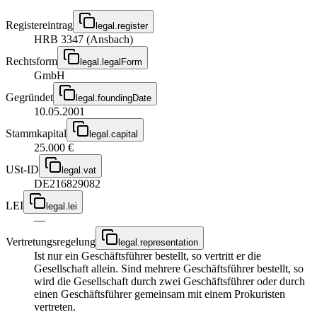
Registereintrag
legal.register
HRB 3347 (Ansbach)
Rechtsform
legal.legalForm
GmbH
Gegründet
legal.foundingDate
10.05.2001
Stammkapital
legal.capital
25.000 €
USt-ID
legal.vat
DE216829082
LEI
legal.lei
—
Vertretungsregelung
legal.representation
Ist nur ein Geschäftsführer bestellt, so vertritt er die
Gesellschaft allein. Sind mehrere Geschäftsführer bestellt, so
wird die Gesellschaft durch zwei Geschäftsführer oder durch
einen Geschäftsführer gemeinsam mit einem Prokuristen
vertreten.