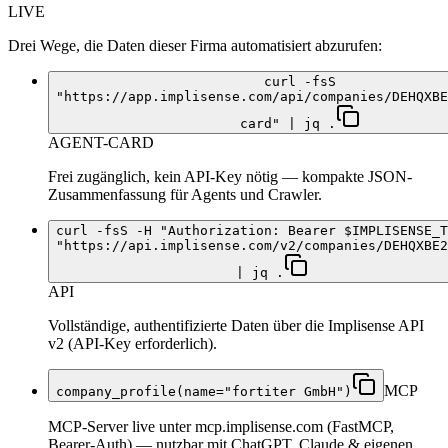
LIVE
Drei Wege, die Daten dieser Firma automatisiert abzurufen:
curl -fsS
"https://app.implisense.com/api/companies/DEHQXBE
card" | jq .
AGENT-CARD
Frei zugänglich, kein API-Key nötig — kompakte JSON-
Zusammenfassung für Agents und Crawler.
curl -fsS -H "Authorization: Bearer $IMPLISENSE_T
"https://api.implisense.com/v2/companies/DEHQXBE2
| jq .
API
Vollständige, authentifizierte Daten über die Implisense API
v2 (API-Key erforderlich).
MCP
company_profile(name="fortiter GmbH")
MCP-Server live unter mcp.implisense.com (FastMCP,
Bearer-Auth) — nutzbar mit ChatGPT, Claude & eigenen