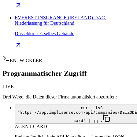
EVEREST INSURANCE (IRELAND) DAC,
Niederlassung für Deutschland
Düsseldorf · ⌂ selbes Gebäude
ENTWICKLER
Programmatischer Zugriff
LIVE
Drei Wege, die Daten dieser Firma automatisiert abzurufen:
curl -fsS
"https://app.implisense.com/api/companies/DE1ZQDE
card" | jq .
AGENT-CARD
Frei zugänglich, kein API-Key nötig — kompakte JSON-