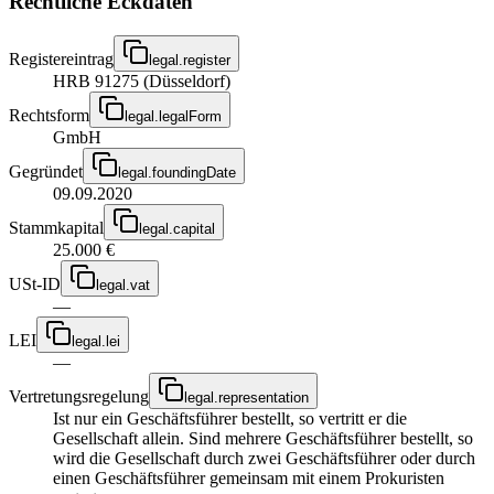
Rechtliche Eckdaten
Registereintrag
legal.register
HRB 91275 (Düsseldorf)
Rechtsform
legal.legalForm
GmbH
Gegründet
legal.foundingDate
09.09.2020
Stammkapital
legal.capital
25.000 €
USt-ID
legal.vat
—
LEI
legal.lei
—
Vertretungsregelung
legal.representation
Ist nur ein Geschäftsführer bestellt, so vertritt er die
Gesellschaft allein. Sind mehrere Geschäftsführer bestellt, so
wird die Gesellschaft durch zwei Geschäftsführer oder durch
einen Geschäftsführer gemeinsam mit einem Prokuristen