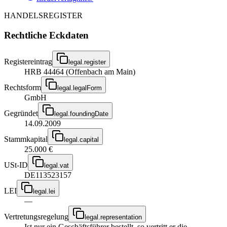
HANDELSREGISTER
Rechtliche Eckdaten
Registereintrag
legal.register
HRB 44464 (Offenbach am Main)
Rechtsform
legal.legalForm
GmbH
Gegründet
legal.foundingDate
14.09.2009
Stammkapital
legal.capital
25.000 €
USt-ID
legal.vat
DE113523157
LEI
legal.lei
—
Vertretungsregelung
legal.representation
Ist nur ein Geschäftsführer bestellt, so vertritt er die