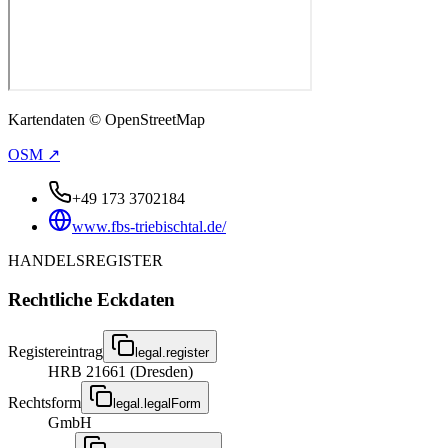
Kartendaten © OpenStreetMap
OSM ↗
+49 173 3702184
www.fbs-triebischtal.de/
HANDELSREGISTER
Rechtliche Eckdaten
Registereintrag
legal.register
HRB 21661 (Dresden)
Rechtsform
legal.legalForm
GmbH