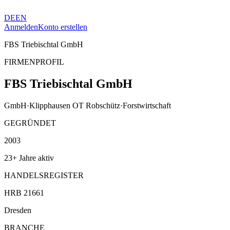
DE
EN
Anmelden
Konto erstellen
FBS Triebischtal GmbH
FIRMENPROFIL
FBS Triebischtal GmbH
GmbH
·
Klipphausen OT Robschütz
·
Forstwirtschaft
GEGRÜNDET
2003
23+ Jahre aktiv
HANDELSREGISTER
HRB 21661
Dresden
BRANCHE