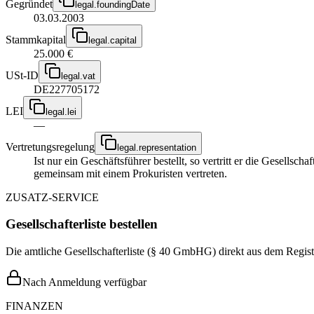
Gegründet
legal.foundingDate
03.03.2003
Stammkapital
legal.capital
25.000 €
USt-ID
legal.vat
DE227705172
LEI
legal.lei
—
Vertretungsregelung
legal.representation
Ist nur ein Geschäftsführer bestellt, so vertritt er die Gesellsc
gemeinsam mit einem Prokuristen vertreten.
ZUSATZ-SERVICE
Gesellschafterliste bestellen
Die amtliche Gesellschafterliste (§ 40 GmbHG) direkt aus dem Regist
Nach Anmeldung verfügbar
FINANZEN