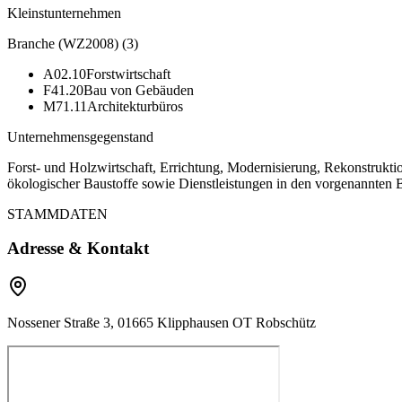
Kleinstunternehmen
Branche (WZ2008)
(
3
)
A02.10
Forstwirtschaft
F41.20
Bau von Gebäuden
M71.11
Architekturbüros
Unternehmensgegenstand
Forst- und Holzwirtschaft, Errichtung, Modernisierung, Rekonstruk
ökologischer Baustoffe sowie Dienstleistungen in den vorgenannten B
STAMMDATEN
Adresse & Kontakt
Nossener Straße 3, 01665 Klipphausen OT Robschütz