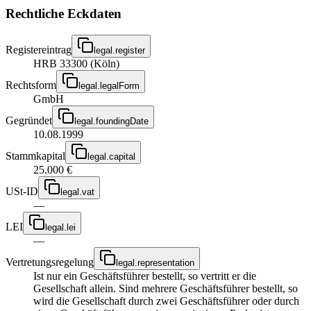
Rechtliche Eckdaten
Registereintrag
legal.register
HRB 33300 (Köln)
Rechtsform
legal.legalForm
GmbH
Gegründet
legal.foundingDate
10.08.1999
Stammkapital
legal.capital
25.000 €
USt-ID
legal.vat
—
LEI
legal.lei
—
Vertretungsregelung
legal.representation
Ist nur ein Geschäftsführer bestellt, so vertritt er die
Gesellschaft allein. Sind mehrere Geschäftsführer bestellt, so
wird die Gesellschaft durch zwei Geschäftsführer oder durch