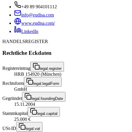
+49 89 904101112
info@eudisa.com
www.eudisa.com/
LinkedIn
HANDELSREGISTER
Rechtliche Eckdaten
Registereintrag
legal.register
HRB 154920 (München)
Rechtsform
legal.legalForm
GmbH
Gegründet
legal.foundingDate
15.11.2004
Stammkapital
legal.capital
25.000 €
USt-ID
legal.vat