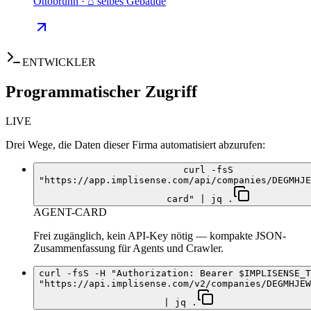
Ottobrunn · ⌂ selbes Gebäude
ENTWICKLER
Programmatischer Zugriff
LIVE
Drei Wege, die Daten dieser Firma automatisiert abzurufen:
curl -fsS
"https://app.implisense.com/api/companies/DEGMHJE
card" | jq .
AGENT-CARD
Frei zugänglich, kein API-Key nötig — kompakte JSON-
Zusammenfassung für Agents und Crawler.
curl -fsS -H "Authorization: Bearer $IMPLISENSE_T
"https://api.implisense.com/v2/companies/DEGMHJEW
| jq .