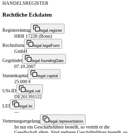
HANDELSREGISTER
Rechtliche Eckdaten
Registereintrag
legal.register
HRB 17228 (Bonn)
Rechtsform
legal.legalForm
GmbH
Gegründet
legal.foundingDate
07.10.2007
Stammkapital
legal.capital
25.000 €
USt-ID
legal.vat
DE261391122
LEI
legal.lei
—
Vertretungsregelung
legal.representation
Ist nur ein Geschäftsführer bestellt, so vertritt er die
Gesellschaft allein. Sind mehrere Geschäftsführer bestellt, so