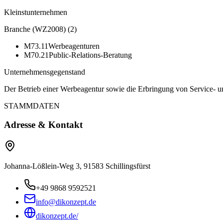
Kleinstunternehmen
Branche (WZ2008)
(
2
)
M73.11
Werbeagenturen
M70.21
Public-Relations-Beratung
Unternehmensgegenstand
Der Betrieb einer Werbeagentur sowie die Erbringung von Service- 
STAMMDATEN
Adresse & Kontakt
Johanna-Lößlein-Weg 3, 91583 Schillingsfürst
+49 9868 9592521
info@dikonzept.de
dikonzept.de/