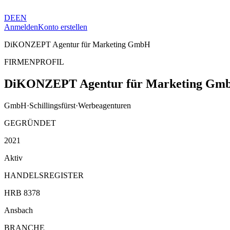
DE
EN
Anmelden
Konto erstellen
DiKONZEPT Agentur für Marketing GmbH
FIRMENPROFIL
DiKONZEPT Agentur für Marketing Gm
GmbH
·
Schillingsfürst
·
Werbeagenturen
GEGRÜNDET
2021
Aktiv
HANDELSREGISTER
HRB 8378
Ansbach
BRANCHE