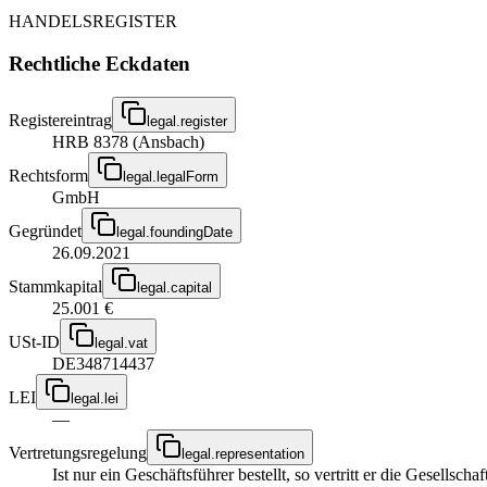
HANDELSREGISTER
Rechtliche Eckdaten
Registereintrag
legal.register
HRB 8378 (Ansbach)
Rechtsform
legal.legalForm
GmbH
Gegründet
legal.foundingDate
26.09.2021
Stammkapital
legal.capital
25.001 €
USt-ID
legal.vat
DE348714437
LEI
legal.lei
—
Vertretungsregelung
legal.representation
Ist nur ein Geschäftsführer bestellt, so vertritt er die Gesellsc